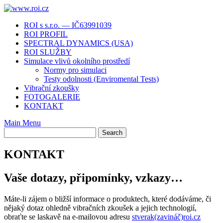
ROI s s.r.o. — IČ63991039
ROI PROFIL
SPECTRAL DYNAMICS (USA)
ROI SLUŽBY
Simulace vlivů okolního prostředí
Normy pro simulaci
Testy odolnosti (Enviromental Tests)
Vibrační zkoušky
FOTOGALERIE
KONTAKT
Main Menu
KONTAKT
Vaše dotazy, připomínky, vzkazy…
Máte-li zájem o bližší informace o produktech, které dodáváme, či
nějaký dotaz ohledně vibračních zkoušek a jejich technologií,
obraťte se laskavě na e-mailovou adresu
stverak(zavináč)roi.cz